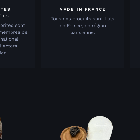
ITES
MADE IN FRANCE
IÉES
Tous nos produits sont faits
orites sont
en France, en région
 membres de
parisienne.
rnational
llectors
ion