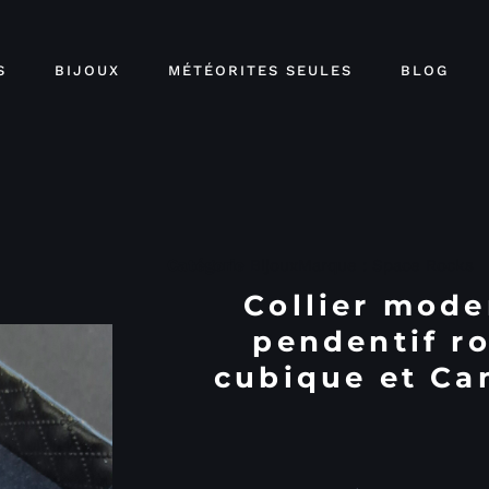
S
BIJOUX
MÉTÉORITES SEULES
BLOG
Catégorie
Bijoux
Marque :
Space Rocks
Collier mode
pendentif r
cubique et Ca