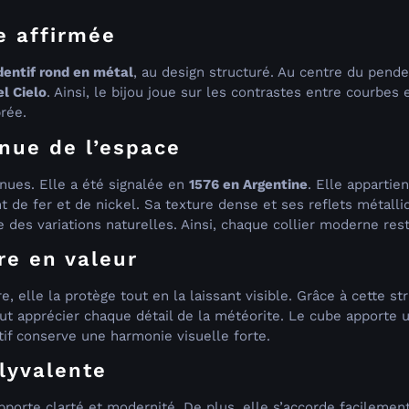
e affirmée
entif rond en métal
, au design structuré. Au centre du pende
l Cielo
. Ainsi, le bijou joue sur les contrastes entre courbes 
rée.
nue de l’espace
nnues. Elle a été signalée en
1576 en Argentine
. Elle appartie
 de fer et de nickel. Sa texture dense et ses reflets métalli
es variations naturelles. Ainsi, chaque collier moderne res
re en valeur
, elle la protège tout en la laissant visible. Grâce à cette st
peut apprécier chaque détail de la météorite. Le cube apporte 
ntif conserve une harmonie visuelle forte.
olyvalente
apporte clarté et modernité. De plus, elle s’accorde facilement