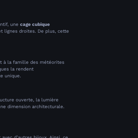
ntif, une
cage cubique
et lignes droites. De plus, cette
nt à la famille des météorites
ques la rendent
te unique.
ructure ouverte, la lumière
une dimension architecturale.
 avec d’autres bijoux. Ainsi, ce