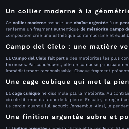
Un collier moderne à la géométri
Ce
collier moderne
associe une
chaîne argentée
à un
pend
renferme un fragment authentique de
météorite Campo de
composition crée une esthétique contemporaine et équilib
Campo del Cielo : une matière ve
La
Campo del Cielo
fait partie des météorites les plus co
ferreuses. Par conséquent, elle se compose principalement
immédiatement reconnaissable. Chaque fragment présente d
Une cage cubique qui met la pier
La
cage cubique
ne dissimule pas la météorite. Au contraire
circule librement autour de la pierre. Ensuite, le regard 
Le cercle, quant à lui, adoucit l’ensemble. Ainsi, le pende
Une finition argentée sobre et p
La
finition argentée
unifie la chaîne et le pendentif. Elle 