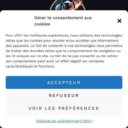
Gérer le consentement aux
cookies
Pour offrir les meilleures expériences, nous utilisons des technologies
telles que les cookies pour stocker et/ou accéder aux informations
Acheter Météorites.com / Space Rocks est votre
des appareils. Le fait de consentir à ces technologies nous permettra
de traiter des données telles que le comportement de navigation ou
spécialiste de l’astrophotographie et des météorites sous
les ID uniques sur ce site. Le fait de ne pas consentir ou de retirer
toutes leurs formes…
son consentement peut avoir un effet négatif sur certaines
caractéristiques et fonctions.
ACCEPTEUR
REFUSEUR
LIENS
CATEGORIES
VOIR LES PRÉFÉRENCES
BOUTIQUE
CADRES
Politique de cookies
Privacy Policy
BIJOUTERIE
BIJOUX