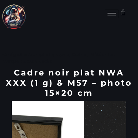
Catégories
Astrophotographie
,
Cadres
,
Météorites
Marque :
Space Rocks
Cadre noir plat NWA
XXX (1 g) & M57 – photo
15×20 cm