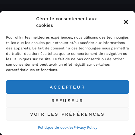
Gérer le consentement aux
cookies
Pour offrir les meilleures expériences, nous utilisons des technologies
telles que les cookies pour stocker et/ou accéder aux informations
des appareils. Le fait de consentir à ces technologies nous permettra
de traiter des données telles que le comportement de navigation ou
les ID uniques sur ce site. Le fait de ne pas consentir ou de retirer
son consentement peut avoir un effet négatif sur certaines
caractéristiques et fonctions.
Acheter Météorites.com / Space Rocks est votre
spécialiste de l’astrophotographie et des météorites sous
toutes leurs formes…
ACCEPTEUR
REFUSEUR
VOIR LES PRÉFÉRENCES
Politique de cookies
Privacy Policy
LIENS
CATEGORIES