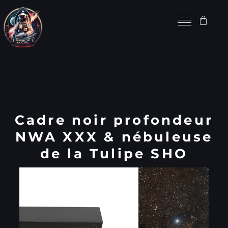
Catégories
Astrophotographie
,
Cadres
,
Météorites
Marque :
Space Rocks
Cadre noir profondeur
NWA XXX & nébuleuse
de la Tulipe SHO