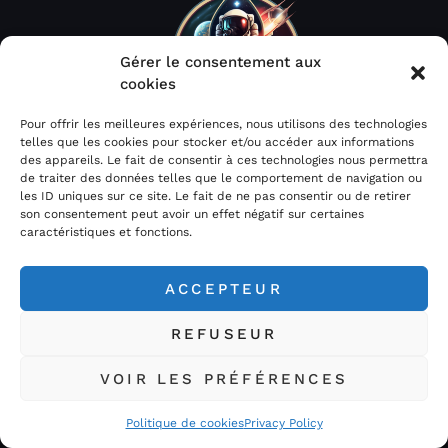
Gérer le consentement aux
cookies
Pour offrir les meilleures expériences, nous utilisons des technologies
telles que les cookies pour stocker et/ou accéder aux informations
des appareils. Le fait de consentir à ces technologies nous permettra
Acheter Météorites.com / Space Rocks est votre
de traiter des données telles que le comportement de navigation ou
spécialiste de l’astrophotographie et des météorites sous
les ID uniques sur ce site. Le fait de ne pas consentir ou de retirer
toutes leurs formes…
son consentement peut avoir un effet négatif sur certaines
caractéristiques et fonctions.
ACCEPTEUR
REFUSEUR
LIENS
CATEGORIES
VOIR LES PRÉFÉRENCES
BOUTIQUE
CADRES
Politique de cookies
Privacy Policy
BIJOUTERIE
BIJOUX