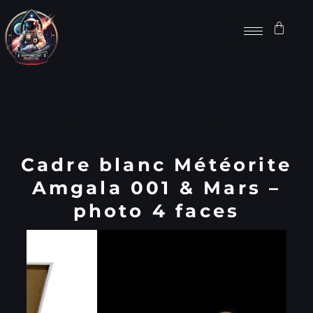
Catégories
Astrophotographie
,
Cadres
,
Météorites
martiennes
Cadre blanc Météorite
Amgala 001 & Mars –
photo 4 faces