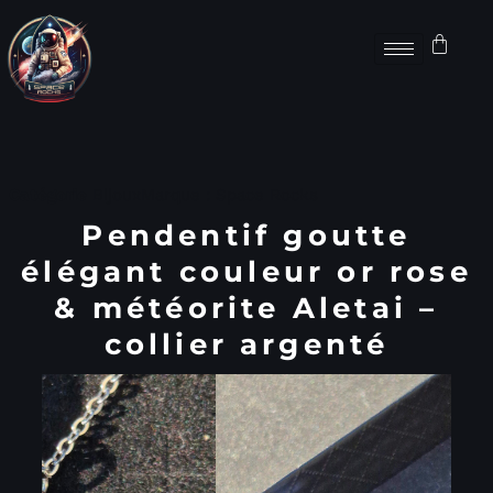
Catégorie
Bijoux
Marque :
Space Rocks
Pendentif goutte
élégant couleur or rose
& météorite Aletai –
collier argenté