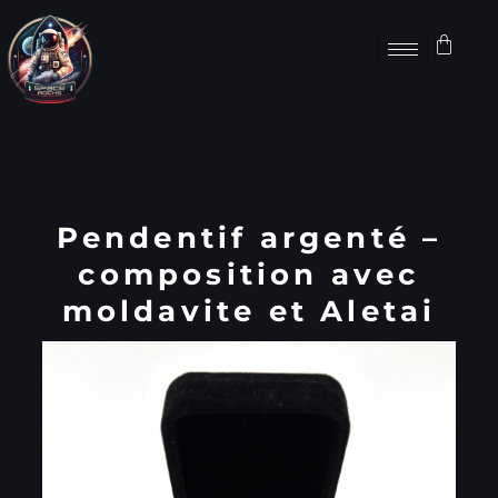
Catégorie
Bijoux
Marque :
Space Rocks
Pendentif argenté –
composition avec
moldavite et Aletai