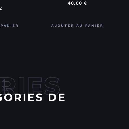
40,00
€
€
 PANIER
AJOUTER AU PANIER
RIES
GORIES DE