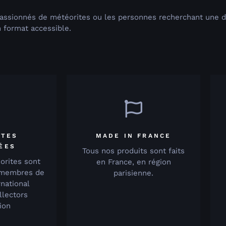
passionnés de météorites ou les personnes recherchant une dé
n format accessible.
ITES
MADE IN FRANCE
IÉES
Tous nos produits sont faits
orites sont
en France, en région
 membres de
parisienne.
rnational
llectors
ion