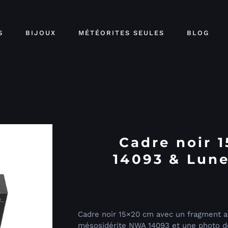
S
BIJOUX
MÉTÉORITES SEULES
BLOG
Catégories
Astrophotographie
,
Cadres
,
M
Cadre noir 
14093 & Lune
Cadre noir 15×20 cm avec un fragment a
mésosidérite NWA 14093 et une photo de