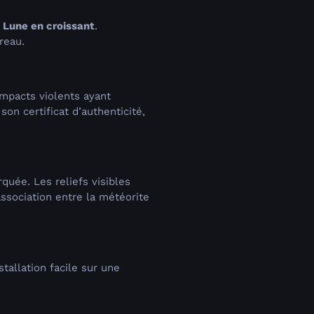
a
Lune en croissant
.
reau.
impacts violents ayant
on certificat d’authenticité,
uée. Les reliefs visibles
association entre la météorite
tallation facile sur une