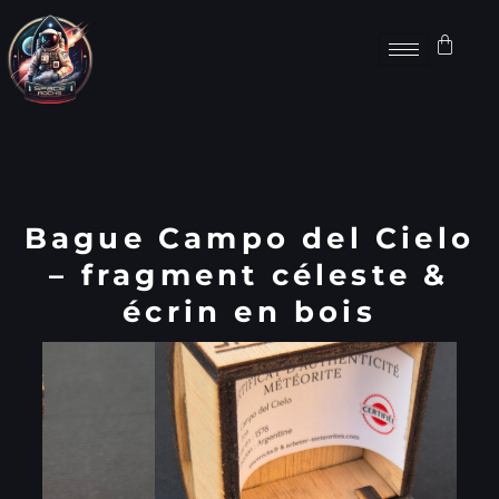
Catégorie
Bijoux
Marque :
Space Rocks
Bague Campo del Cielo
– fragment céleste &
écrin en bois