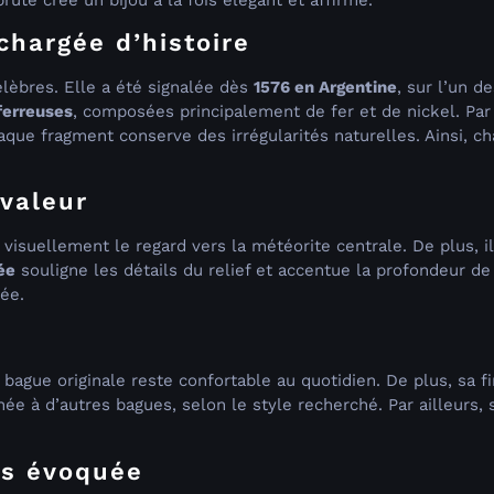
rute crée un bijou à la fois élégant et affirmé.
chargée d’histoire
élèbres. Elle a été signalée dès
1576 en Argentine
, sur l’un 
ferreuses
, composées principalement de fer et de nickel. Par
que fragment conserve des irrégularités naturelles. Ainsi, c
 valeur
visuellement le regard vers la météorite centrale. De plus, i
ée
souligne les détails du relief et accentue la profondeur de
ée.
bague originale reste confortable au quotidien. De plus, sa fi
ée à d’autres bagues, selon le style recherché. Par ailleurs, 
is évoquée