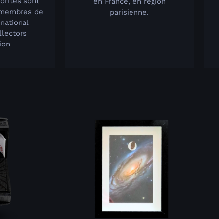
orites sont
en France, en région
 membres de
parisienne.
rnational
llectors
ion