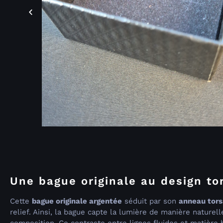
Une bague originale au design to
Cette
bague originale argentée
séduit par son
anneau tor
relief. Ainsi, la bague capte la lumière de manière nature