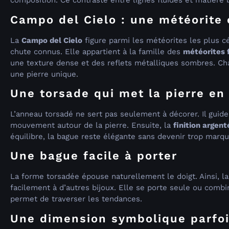
composition. Ce contraste entre lignes fluides et matière b
Campo del Cielo : une météorite 
La
Campo del Cielo
figure parmi les météorites les plus c
chute connus. Elle appartient à la famille des
météorites 
une texture dense et des reflets métalliques sombres. Cha
une pierre unique.
Une torsade qui met la pierre en
L’anneau torsadé ne sert pas seulement à décorer. Il guide 
mouvement autour de la pierre. Ensuite, la
finition argent
équilibre, la bague reste élégante sans devenir trop marqu
Une bague facile à porter
La forme torsadée épouse naturellement le doigt. Ainsi, la 
facilement à d’autres bijoux. Elle se porte seule ou combin
permet de traverser les tendances.
Une dimension symbolique parfo