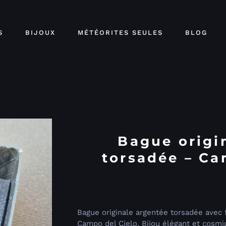
S
BIJOUX
MÉTÉORITES SEULES
BLOG
Catégorie
Bijoux
Marque :
Space Rocks
Bague origi
torsadée – Ca
Bague originale argentée torsadée avec
Campo del Cielo. Bijou élégant et cosmi