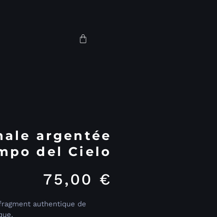
nale argentée
mpo del Cielo
75,00
€
 fragment authentique de
que.