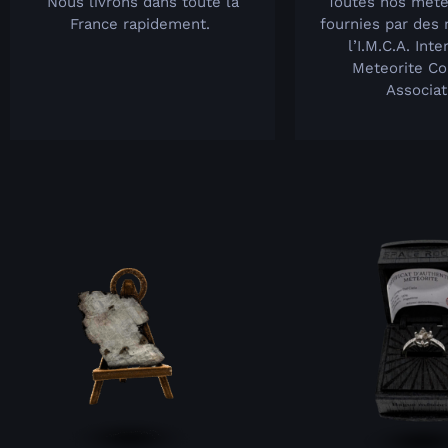
Nous livrons dans toute la
Toutes nos mété
France rapidement.
fournies par des
l’I.M.C.A. Inte
Meteorite Co
Associat