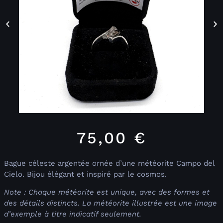
75,00
€
Bague céleste argentée ornée d’une météorite Campo del
Cielo. Bijou élégant et inspiré par le cosmos.
Note : Chaque météorite est unique, avec des formes et
des détails distincts. La météorite illustrée est une image
d’exemple à titre indicatif seulement.