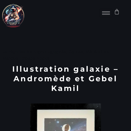
Catégories
Astrophotographie
,
Cadres
,
Météorites
Marque :
Space Rocks
Illustration galaxie –
Andromède et Gebel
Kamil